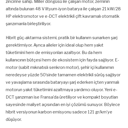
zincirine sahip. Miller döngüsü ile çalışan motor, zeminin
altında bulunan 48 V lityum-iyon batarya ile çalışan 21 kW/28
HP elektromotor ve e-DCT elektrikli çift kavramalı otomatik
şanzımanla birleştiriliyor.
Hibrit güç-aktarma sistemi, pratik bir kullanım sunarken şarj
gerektirmiyor. Ayrıca aileler için ideal olup hem yakıt
tüketimini hem de emisyonları azaltıyor. Bu da hem
kullanıcının bütçesi hem de ekosistem için fayda sağlıyor. E-
motor (sabit mıknatıslı senkron motor), şehir içi kullanımın
neredeyse yüzde 50’sinde tamamen elektrikli sürüş sağlıyor
ve yavaşlama sırasında bataryayı şarj ederken içten yanmalı
motorun yakıt tüketimini azaltmaya yardımcı oluyor. Yeni e-
DCT şanzıman ise Fransa’da üretiliyor ve kompakt boyutları
sayesinde maliyet açısından en iyi çözümü sunuyor. Böylece
hibrit versiyonun karbon emisyonu sadece 121 gr/km’ye
düşüyor.