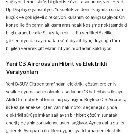
sağlıyor. Temel sürüş bilgileri ise özel tasarlanmış yeni Head-
Up Display’e yansıtılıyor. Yükseklik ve derinlik ayarları sunan
küçük ve çok işlevli direksiyon, kullanım kolaylığı sağlıyor. Ön
konsol ile ön camın alt kısmı arasındaki kesişme noktasındaki
bilgi ekranı, bir aile SUV’si için bir ilk. Bu yenilikçi özellik,
gözlerini yoldan ayırmadan sürücüye ihtiyaç duyduğu tüm
bilgileri vererek çift ekran ihtiyacını ortadan kaldırıyor.
Yeni C3 Aircross’un Hibrit ve Elektrikli
Versiyonları
Yeni B-SUV, Citroen tarafından elektrikli çözümlere en iyi
şekilde uyuma sahip olarak tasarlanan C3 hatchback ile aynı
Akıllı Otomobil Platformu’nu paylaşıyor. Böylece C3 Aircross,
ilk kez geleneksel içten yanmalı motor seçeneği dışında
elektrikli sürüşe imkan sağlayan bir hibrit çözüm sunarak
enerji geçişinin zorluklarına uyum sağlıyor. Ayrıca daha da ileri
giderek, Avrupa’da üretilen uygun fiyatlı tamamen elektrikli