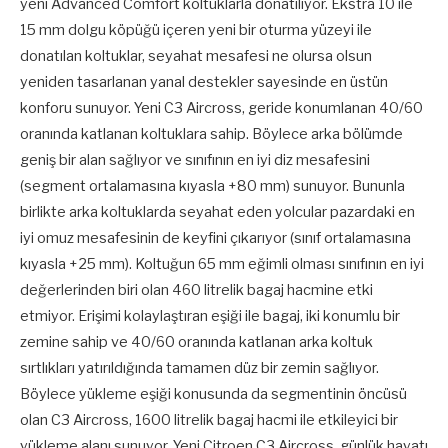
yeni Advanced Comfort koltuklarla donatılıyor. Ekstra 10 ile
15 mm dolgu köpüğü içeren yeni bir oturma yüzeyi ile
donatılan koltuklar, seyahat mesafesi ne olursa olsun
yeniden tasarlanan yanal destekler sayesinde en üstün
konforu sunuyor. Yeni C3 Aircross, geride konumlanan 40/60
oranında katlanan koltuklara sahip. Böylece arka bölümde
geniş bir alan sağlıyor ve sınıfının en iyi diz mesafesini
(segment ortalamasına kıyasla +80 mm) sunuyor. Bununla
birlikte arka koltuklarda seyahat eden yolcular pazardaki en
iyi omuz mesafesinin de keyfini çıkarıyor (sınıf ortalamasına
kıyasla +25 mm). Koltuğun 65 mm eğimli olması sınıfının en iyi
değerlerinden biri olan 460 litrelik bagaj hacmine etki
etmiyor. Erişimi kolaylaştıran eşiği ile bagaj, iki konumlu bir
zemine sahip ve 40/60 oranında katlanan arka koltuk
sırtlıkları yatırıldığında tamamen düz bir zemin sağlıyor.
Böylece yükleme eşiği konusunda da segmentinin öncüsü
olan C3 Aircross, 1600 litrelik bagaj hacmi ile etkileyici bir
yükleme alanı sunuyor. Yeni Citroen C3 Aircross, günlük hayatı