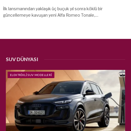
İlk lansmanından yaklaşık üç buçuk yıl sonra köklü bir
güncellemeye kavuşan yeni Alfa Romeo Tonale,…
SUV DÜNYASI
ELEKTRIKLI SUV MODELLERI