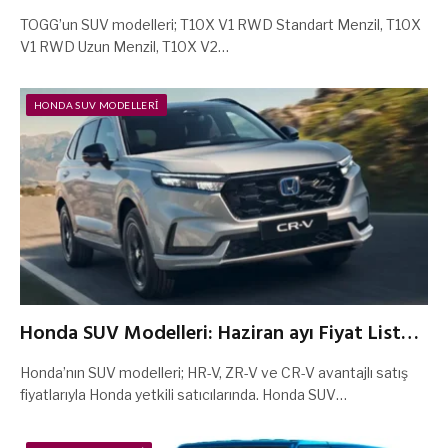
ve Kampanyaları 2026
TOGG’un SUV modelleri; T10X V1 RWD Standart Menzil, T10X
V1 RWD Uzun Menzil, T10X V2…
HONDA SUV MODELLERI
Honda SUV Modelleri: Haziran ayı Fiyat Listesi
ve Kampanyaları 2026
Honda’nın SUV modelleri; HR-V, ZR-V ve CR-V avantajlı satış
fiyatlarıyla Honda yetkili satıcılarında. Honda SUV…