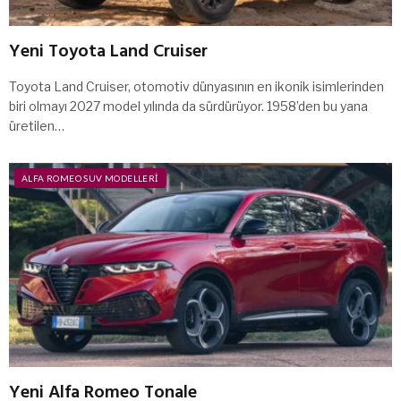
Yeni Toyota Land Cruiser
Toyota Land Cruiser, otomotiv dünyasının en ikonik isimlerinden
biri olmayı 2027 model yılında da sürdürüyor. 1958’den bu yana
üretilen…
ALFA ROMEO SUV MODELLERI
Yeni Alfa Romeo Tonale