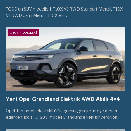
ve Kampanyaları 2026
TOGG’un SUV modelleri; T10X V1 RWD Standart Menzil, T10X
V1 RWD Uzun Menzil, T10X V2…
C-SUV MODELLERI
Yeni Opel Grandland Elektrik AWD Akıllı 4×4
Opel, tamamen elektrikli ürün gamını genişletmeye devam
ederken, iddialı C-SUV modeli Grandland’e yeni bir versiyon…