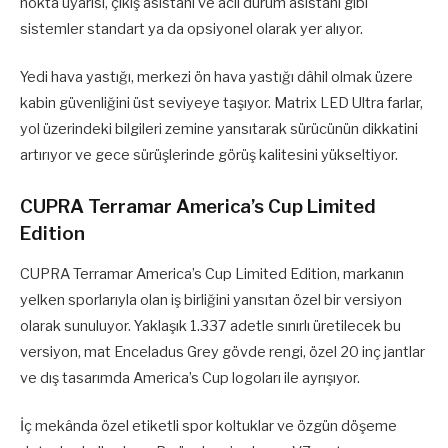
nokta uyarısı, çıkış asistanı ve acil durum asistanı gibi
sistemler standart ya da opsiyonel olarak yer alıyor.
Yedi hava yastığı, merkezi ön hava yastığı dâhil olmak üzere
kabin güvenliğini üst seviyeye taşıyor. Matrix LED Ultra farlar,
yol üzerindeki bilgileri zemine yansıtarak sürücünün dikkatini
artırıyor ve gece sürüşlerinde görüş kalitesini yükseltiyor.
CUPRA Terramar America’s Cup Limited
Edition
CUPRA Terramar America’s Cup Limited Edition, markanın
yelken sporlarıyla olan iş birliğini yansıtan özel bir versiyon
olarak sunuluyor. Yaklaşık 1.337 adetle sınırlı üretilecek bu
versiyon, mat Enceladus Grey gövde rengi, özel 20 inç jantlar
ve dış tasarımda America’s Cup logoları ile ayrışıyor.
İç mekânda özel etiketli spor koltuklar ve özgün döşeme