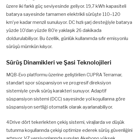
üzere iki farklı güç seviyesinde geliyor. 19,7 kWh kapasiteli
batarya sayesinde tamamen elektrikli sürüşte 110–120
km’ye kadar menzil sunuluyor. DC hızlı şarj desteğiyle batarya
yüzde 10’dan yüzde 80’e yaklaşık 26 dakikada
doldurulabiliyor. Bu özellik, günlük kullanımda sıfır emisyonlu
sürüşü mümkün kılıyor.
Sürüş Dinamikleri ve Şasi Teknolojileri
MQB-Evo platformu üzerine geliştirilen CUPRA Terramar,
standart spor süspansiyon ve progresif direksiyon
sistemiyle çevik sürüş karakteri sunuyor. Adaptif
süspansiyon sistemi (DCC) sayesinde yol koşullarına göre
süspansiyon sertliği otomatik olarak ayarlanabiliyor.
4Drive dört tekerlekten çekiş sistemi, virajlarda ve düşük
tutunma koşullarında çekişi optimize ederek sürüş güvenliğini
artırıyor. VZ versiyonlarında sunulan Akebono yüksek