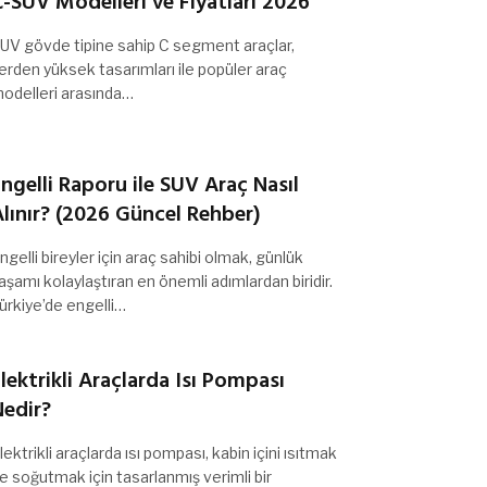
-SUV Modelleri ve Fiyatları 2026
UV gövde tipine sahip C segment araçlar,
erden yüksek tasarımları ile popüler araç
odelleri arasında…
ngelli Raporu ile SUV Araç Nasıl
lınır? (2026 Güncel Rehber)
ngelli bireyler için araç sahibi olmak, günlük
aşamı kolaylaştıran en önemli adımlardan biridir.
ürkiye’de engelli…
lektrikli Araçlarda Isı Pompası
Nedir?
lektrikli araçlarda ısı pompası, kabin içini ısıtmak
e soğutmak için tasarlanmış verimli bir