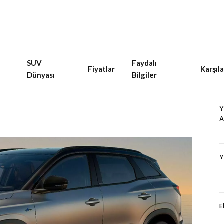
SUV
Faydalı
Fiyatlar
Karşıl
Dünyası
Bilgiler
Y
A
Y
E