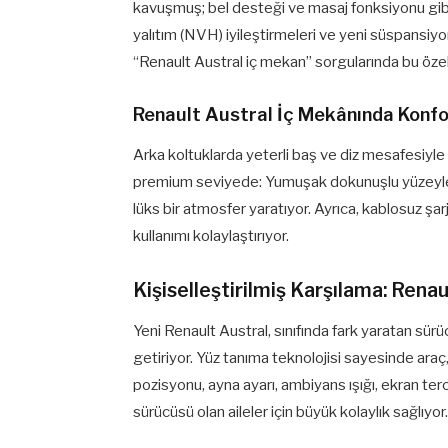
kavuşmuş; bel desteği ve masaj fonksiyonu gibi ö
yalıtım (NVH) iyileştirmeleri ve yeni süspansiy
“Renault Austral iç mekan” sorgularında bu özell
Renault Austral İç Mekânında Konfo
Arka koltuklarda yeterli baş ve diz mesafesiyle a
premium seviyede: Yumuşak dokunuşlu yüzeyler,
lüks bir atmosfer yaratıyor. Ayrıca, kablosuz şa
kullanımı kolaylaştırıyor.
Kişiselleştirilmiş Karşılama: Rena
Yeni Renault Austral, sınıfında fark yaratan sür
getiriyor. Yüz tanıma teknolojisi sayesinde araç,
pozisyonu, ayna ayarı, ambiyans ışığı, ekran tercih
sürücüsü olan aileler için büyük kolaylık sağlıyor.