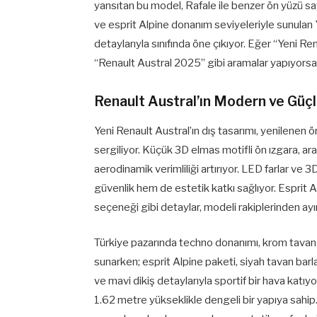
yansıtan bu model, Rafale ile benzer ön yüzü say
ve esprit Alpine donanım seviyeleriyle sunulan 
detaylarıyla sınıfında öne çıkıyor. Eğer “Yeni Ren
“Renault Austral 2025” gibi aramalar yapıyorsanı
Renault Austral’ın Modern ve Güçl
Yeni Renault Austral’ın dış tasarımı, yenilenen ön
sergiliyor. Küçük 3D elmas motifli ön ızgara, ar
aerodinamik verimliliği artırıyor. LED farlar ve 
güvenlik hem de estetik katkı sağlıyor. Esprit
seçeneği gibi detaylar, modeli rakiplerinden ayır
Türkiye pazarında techno donanımı, krom tavan ba
sunarken; esprit Alpine paketi, siyah tavan barl
ve mavi dikiş detaylarıyla sportif bir hava katıy
1.62 metre yükseklikle dengeli bir yapıya sahip.