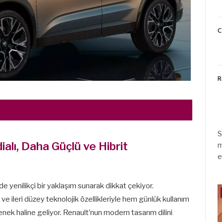
C
R
S
ialı, Daha Güçlü ve Hibrit
m
e
yenilikçi bir yaklaşım sunarak dikkat çekiyor.
ve ileri düzey teknolojik özellikleriyle hem günlük kullanım
ek haline geliyor. Renault’nun modern tasarım dilini