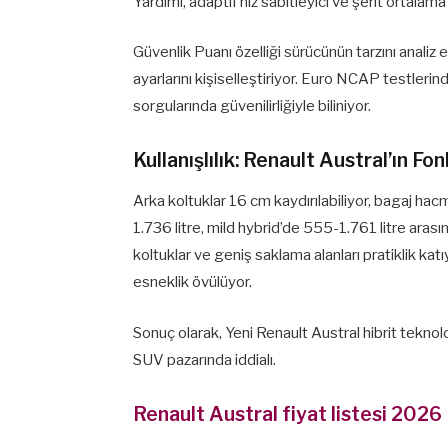
Yardımı, adaptif hız sabitleyici ve şerit ortala
Güvenlik Puanı özelliği sürücünün tarzını anali
ayarlarını kişiselleştiriyor. Euro NCAP testleri
sorgularında güvenilirliğiyle biliniyor.
Kullanışlılık: Renault Austral’ın Fo
Arka koltuklar 16 cm kaydırılabiliyor, bagaj ha
1.736 litre, mild hybrid’de 555-1.761 litre arası
koltuklar ve geniş saklama alanları pratiklik ka
esneklik övülüyor.
Sonuç olarak, Yeni Renault Austral hibrit teknol
SUV pazarında iddialı.
Renault Austral fiyat listesi 2026