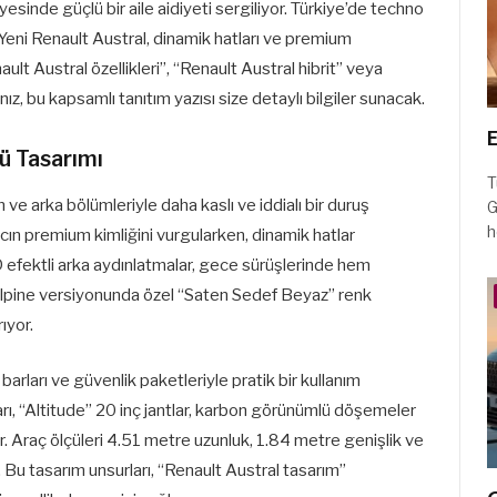
esinde güçlü bir aile aidiyeti sergiliyor. Türkiye’de techno
Yeni Renault Austral, dinamik hatları ve premium
ault Austral özellikleri”, “Renault Austral hibrit” veya
z, bu kapsamlı tanıtım yazısı size detaylı bilgiler sunacak.
E
ü Tasarımı
T
 ve arka bölümleriyle daha kaslı ve iddialı bir duruş
G
h
acın premium kimliğini vurgularken, dinamik hatlar
3D efektli arka aydınlatmalar, gece sürüşlerinde hem
 Alpine versiyonunda özel “Saten Sedef Beyaz” renk
ıyor.
rları ve güvenlik paketleriyle pratik bir kullanım
arı, “Altitude” 20 inç jantlar, karbon görünümlü döşemeler
or. Araç ölçüleri 4.51 metre uzunluk, 1.84 metre genişlik ve
 Bu tasarım unsurları, “Renault Austral tasarım”