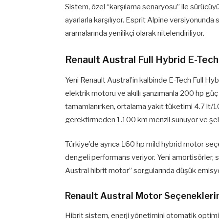
Sistem, özel “karşılama senaryosu” ile sürücüyü 
ayarlarla karşılıyor. Esprit Alpine versiyonunda
aramalarında yenilikçi olarak nitelendiriliyor.
Renault Austral Full Hybrid E-Tec
Yeni Renault Austral’in kalbinde E-Tech Full Hybrid
elektrik motoru ve akıllı şanzımanla 200 hp gü
tamamlanırken, ortalama yakıt tüketimi 4.7 lt
gerektirmeden 1.100 km menzil sunuyor ve şehir
Türkiye’de ayrıca 160 hp mild hybrid motor se
dengeli performans veriyor. Yeni amortisörler, s
Austral hibrit motor” sorgularında düşük emisyo
Renault Austral Motor Seçenekleri
Hibrit sistem, enerji yönetimini otomatik optimi