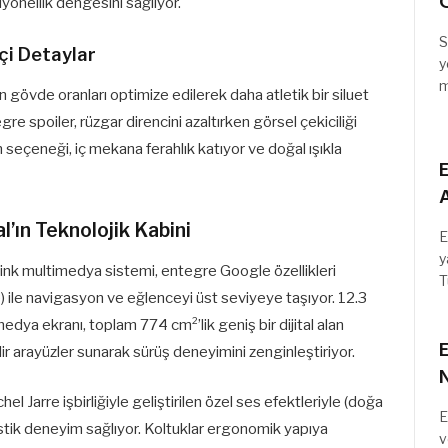
C
yonellik dengesini sağlıyor.
S
çi Detaylar
y
m
n gövde oranları optimize edilerek daha atletik bir siluet
gre spoiler, rüzgar direncini azaltırken görsel çekiciliği
 seçeneği, iç mekana ferahlık katıyor ve doğal ışıkla
E
A
l’ın Teknolojik Kabini
E
y
ink multimedya sistemi, entegre Google özellikleri
T
ile navigasyon ve eğlenceyi üst seviyeye taşıyor. 12.3
medya ekranı, toplam 774 cm²’lik geniş bir dijital alan
E
ilir arayüzler sunarak sürüş deneyimini zenginleştiriyor.
Jarre işbirliğiyle geliştirilen özel ses efektleriyle (doğa
E
ustik deneyim sağlıyor. Koltuklar ergonomik yapıya
v