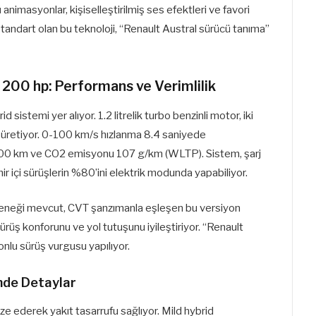
animasyonlar, kişiselleştirilmiş ses efektleri ve favori
 standart olan bu teknoloji, “Renault Austral sürücü tanıma”
h 200 hp: Performans ve Verimlilik
 sistemi yer alıyor. 1.2 litrelik turbo benzinli motor, iki
ç üretiyor. 0-100 km/s hızlanma 8.4 saniyede
/100 km ve CO2 emisyonu 107 g/km (WLTP). Sistem, şarj
 içi sürüşlerin %80’ini elektrik modunda yapabiliyor.
çeneği mevcut, CVT şanzımanla eşleşen bu versiyon
ürüş konforunu ve yol tutuşunu iyileştiriyor. “Renault
nlu sürüş vurgusu yapılıyor.
nde Detaylar
ze ederek yakıt tasarrufu sağlıyor. Mild hybrid