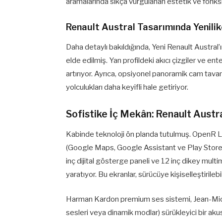
aramalarında sıkça vurgulanan estetik ve fonksi
Renault Austral Tasarımında Yenilik
Daha detaylı bakıldığında, Yeni Renault Austral’ı
elde edilmiş. Yan profildeki akıcı çizgiler ve ente
artırıyor. Ayrıca, opsiyonel panoramik cam tavan
yolculukları daha keyifli hale getiriyor.
Sofistike İç Mekân: Renault Austra
Kabinde teknoloji ön planda tutulmuş. OpenR L
(Google Maps, Google Assistant ve Play Store) 
inç dijital gösterge paneli ve 12 inç dikey multi
yaratıyor. Bu ekranlar, sürücüye kişiselleştirileb
Harman Kardon premium ses sistemi, Jean-Michel 
sesleri veya dinamik modlar) sürükleyici bir ak