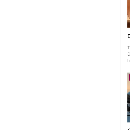
E
T
G
h