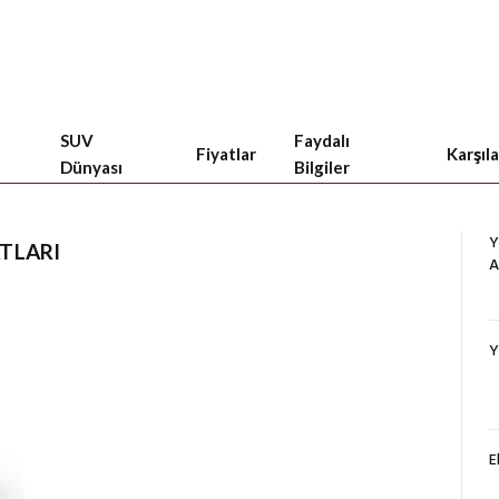
SUV
Faydalı
Fiyatlar
Karşıl
Dünyası
Bilgiler
Y
ATLARI
A
Y
E