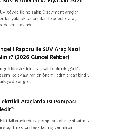
-SUV Modelleri ve Fiyatları 2026
UV gövde tipine sahip C segment araçlar,
erden yüksek tasarımları ile popüler araç
odelleri arasında…
ngelli Raporu ile SUV Araç Nasıl
lınır? (2026 Güncel Rehber)
ngelli bireyler için araç sahibi olmak, günlük
aşamı kolaylaştıran en önemli adımlardan biridir.
ürkiye’de engelli…
lektrikli Araçlarda Isı Pompası
Nedir?
lektrikli araçlarda ısı pompası, kabin içini ısıtmak
e soğutmak için tasarlanmış verimli bir