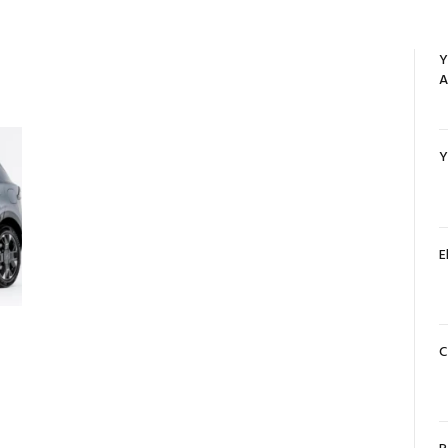
Y
A
Y
E
C