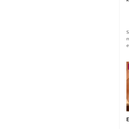
R
S
m
e
E