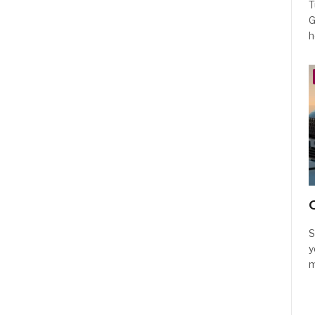
T
G
h
C
S
y
m