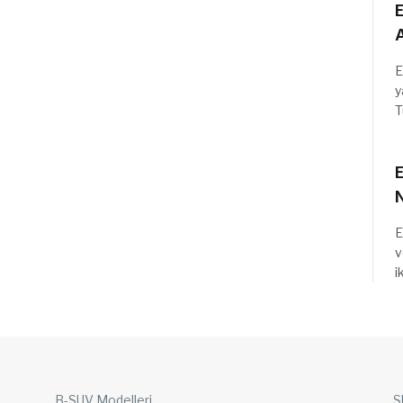
E
A
E
y
T
E
E
v
i
B-SUV Modelleri
S