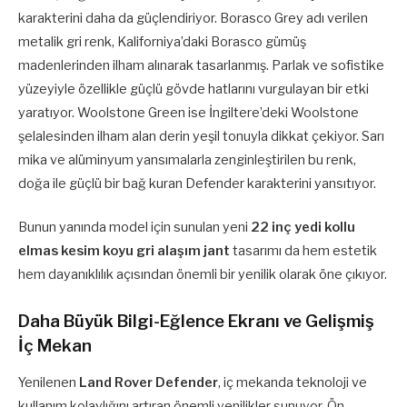
karakterini daha da güçlendiriyor. Borasco Grey adı verilen
metalik gri renk, Kaliforniya’daki Borasco gümüş
madenlerinden ilham alınarak tasarlanmış. Parlak ve sofistike
yüzeyiyle özellikle güçlü gövde hatlarını vurgulayan bir etki
yaratıyor. Woolstone Green ise İngiltere’deki Woolstone
şelalesinden ilham alan derin yeşil tonuyla dikkat çekiyor. Sarı
mika ve alüminyum yansımalarla zenginleştirilen bu renk,
doğa ile güçlü bir bağ kuran Defender karakterini yansıtıyor.
Bunun yanında model için sunulan yeni
22 inç yedi kollu
elmas kesim koyu gri alaşım jant
tasarımı da hem estetik
hem dayanıklılık açısından önemli bir yenilik olarak öne çıkıyor.
Daha Büyük Bilgi-Eğlence Ekranı ve Gelişmiş
İç Mekan
Yenilenen
Land Rover Defender
, iç mekanda teknoloji ve
kullanım kolaylığını artıran önemli yenilikler sunuyor. Ön