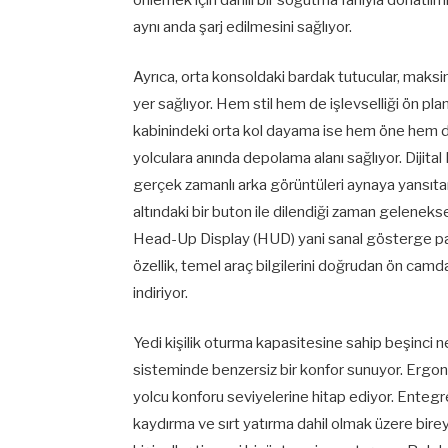
aynı anda şarj edilmesini sağlıyor.
Ayrıca, orta konsoldaki bardak tutucular, maks
yer sağlıyor. Hem stil hem de işlevselliği ön pl
kabinindeki orta kol dayama ise hem öne hem 
yolculara anında depolama alanı sağlıyor. Dijital
gerçek zamanlı arka görüntüleri aynaya yansıtar
altındaki bir buton ile dilendiği zaman gelenekse
Head-Up Display (HUD) yani sanal gösterge pan
özellik, temel araç bilgilerini doğrudan ön cam
indiriyor.
Yedi kişilik oturma kapasitesine sahip beşinci 
sisteminde benzersiz bir konfor sunuyor. Ergon
yolcu konforu seviyelerine hitap ediyor. Entegre 
kaydırma ve sırt yatırma dahil olmak üzere bire