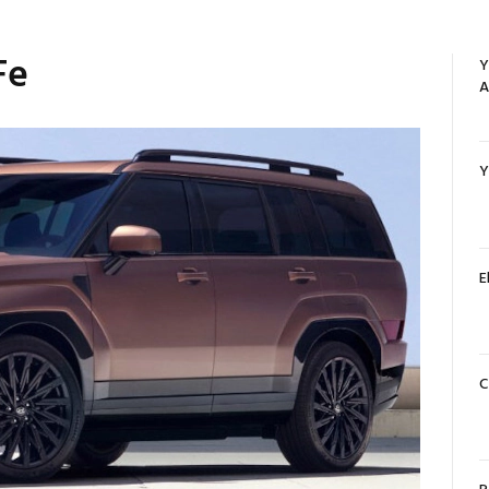
Fe
Y
A
Y
E
C