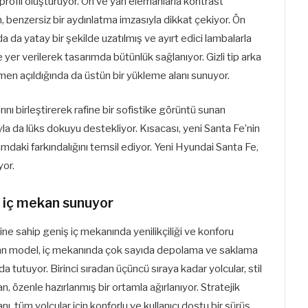
r profil oluşturuyor. Ön ve yan elemanlarla kontrast
, benzersiz bir aydınlatma imzasıyla dikkat çekiyor. Ön
da da yatay bir şekilde uzatılmış ve ayırt edici lambalarla
 yer verilerek tasarımda bütünlük sağlanıyor. Gizli tip arka
en açıldığında da üstün bir yükleme alanı sunuyor.
ını birleştirerek rafine bir sofistike görüntü sunan
yla da lüks dokuyu destekliyor. Kısacası, yeni Santa Fe’nin
rımdaki farkındalığını temsil ediyor. Yeni Hyundai Santa Fe,
yor.
ir iç mekan sunuyor
ne sahip geniş iç mekanında yenilikçiliği ve konforu
anan model, iç mekanında çok sayıda depolama ve saklama
 tutuyor. Birinci sıradan üçüncü sıraya kadar yolcular, stil
, özenle hazırlanmış bir ortamla ağırlanıyor. Stratejik
, tüm yolcular için konforlu ve kullanıcı dostu bir sürüş