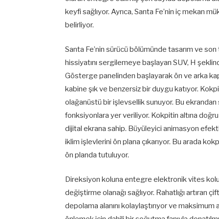
keyfi sağlıyor. Ayrıca, Santa Fe’nin iç mekan m
belirliyor.
Santa Fe’nin sürücü bölümünde tasarım ve son tekn
hissiyatını sergilemeye başlayan SUV, H şeklind
Gösterge panelinden başlayarak ön ve arka kapı
kabine şık ve benzersiz bir duygu katıyor. Kokpit
olağanüstü bir işlevsellik sunuyor. Bu ekranda
fonksiyonlara yer veriliyor. Kokpitin altına doğru
dijital ekrana sahip. Büyüleyici animasyon efektl
iklim işlevlerini ön plana çıkarıyor. Bu arada kok
ön planda tutuluyor.
Direksiyon koluna entegre elektronik vites kolu y
değiştirme olanağı sağlıyor. Rahatlığı artıran çift
depolama alanını kolaylaştırıyor ve maksimum alan
önlemek için dahili bir soğutma fanıyla donatılmış 