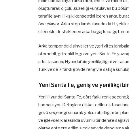
stille harmanlayan arka taraf, temiz ve rafine bi
oluşturarak ölçülü güzelliği vurgulayan bu bölüm
taraf ile aynı H-ışık konseptini içeren arka, bura
öne çıkıyor. Arka stop lambalarında da H şekline
silecekle desteklenen arka bagaj kapağı, tamam
Arka tampondaki sinyaller ve geri vites lambalar
otomobil, gri renkli logo ve yeni Santa Fe yazısı
arka tasarımı, Hyundai’nin yenilikçiliğini ve tasa
Türkiye’de 7 farklı gövde rengiyle satışa sunulu
Yeni Santa Fe, geniş ve yenilikçi b
Yeni Hyundai Santa Fe, dört farklı renk seçeneği
harmanlıyor. Detaylara dikkat edilerek tasarl
gözü seçeneği sunarak yolcu rahatlığını ön planda
ve işlevsellik arasında uyumlu bir denge sağlayan
olarak entegre edilmiş çok sayıda depolama alanı