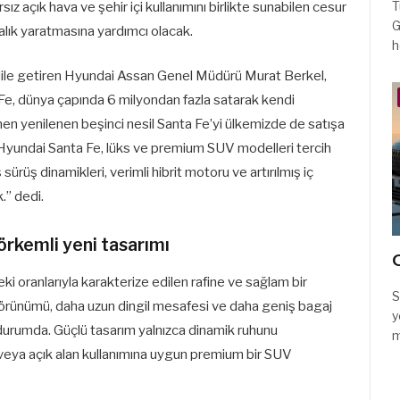
T
ırsız açık hava ve şehir içi kullanımını birlikte sunabilen cesur
G
alık yaratmasına yardımcı olacak.
h
ni dile getiren Hyundai Assan Genel Müdürü Murat Berkel,
e, dünya çapında 6 milyondan fazla satarak kendi
n yenilenen beşinci nesil Santa Fe’yi ülkemizde de satışa
yundai Santa Fe, lüks ve premium SUV modelleri tercih
ş sürüş dinamikleri, verimli hibrit motoru ve artırılmış iç
.” dedi.
örkemli yeni tasarımı
C
ki oranlarıyla karakterize edilen rafine ve sağlam bir
S
 görünümü, daha uzun dingil mesafesi ve daha geniş bagaj
y
ış durumda. Güçlü tasarım yalnızca dinamik ruhunu
m
veya açık alan kullanımına uygun premium bir SUV