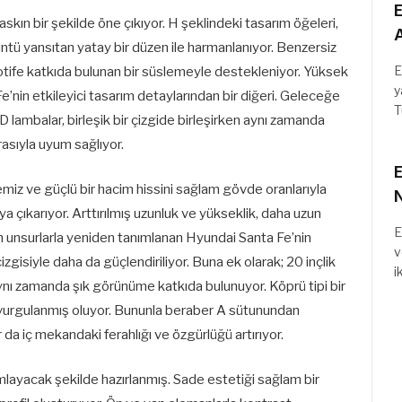
E
askın bir şekilde öne çıkıyor. H şeklindeki tasarım öğeleri,
A
ntü yansıtan yatay bir düzen ile harmanlanıyor. Benzersiz
E
i motife katkıda bulunan bir süslemeyle destekleniyor. Yüksek
y
e’nin etkileyici tasarım detaylarından bir diğeri. Geleceğe
T
D lambalar, birleşik bir çizgide birleşirken aynı zamanda
asıyla uyum sağlıyor.
E
temiz ve güçlü bir hacim hissini sağlam gövde oranlarıyla
aya çıkarıyor. Arttırılmış uzunluk ve yükseklik, daha uzun
E
rah unsurlarla yeniden tanımlanan Hyundai Santa Fe’nin
v
izgisiyle daha da güçlendiriliyor. Buna ek olarak; 20 inçlik
i
aynı zamanda şık görünüme katkıda bulunuyor. Köprü tipi bir
da vurgulanmış oluyor. Bununla beraber A sütunundan
a iç mekandaki ferahlığı ve özgürlüğü artırıyor.
mlayacak şekilde hazırlanmış. Sade estetiği sağlam bir