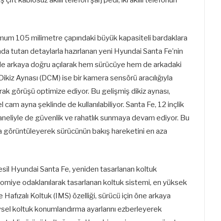
imum 105 milimetre çapındaki büyük kapasiteli bardaklara
anda tutan detaylarla hazırlanan yeni Hyundai Santa Fe’nin
de arkaya doğru açılarak hem sürücüye hem de arkadaki
 Dikiz Aynası (DCM) ise bir kamera sensörü aracılığıyla
ak görüşü optimize ediyor. Bu gelişmiş dikiz aynası,
l cam ayna şeklinde de kullanılabiliyor. Santa Fe, 12 inçlik
eliyle de güvenlik ve rahatlık sunmaya devam ediyor. Bu
da görüntüleyerek sürücünün bakış hareketini en aza
nesil Hyundai Santa Fe, yeniden tasarlanan koltuk
omiye odaklanılarak tasarlanan koltuk sistemi, en yüksek
Hafızalı Koltuk (IMS) özelliği, sürücü için öne arkaya
ysel koltuk konumlandırma ayarlarını ezberleyerek