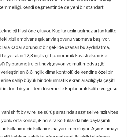
ükemmelliği, kendi segmentinde de yeni bir standart
oloji hissi öne çıkıyor. Kapılar açılır açılmaz artan kalite
eki gizli ambiyans ışıklarıyla şovunu yapmaya başlıyor.
lara kadar sorunsuz bir şekilde uzanan bu aydınlatma,
te yer alan 12,3 inçlik çift panoramik kavisli ekran ise
n sürüş parametreleri, navigasyon ve multimedya gibi
 yerleştirilen 6,6 inçlik klima kontrolü de kendine özel bir
erine sahip büyük bir dokunmatik ekran aracılığıyla çeşitli
pitin dört bir yanı deri döşeme ile kaplanarak kalite vurgusu
ani shift by wire ise sürüş sırasında sezgisel ve hızlı vites
 yönlü orta konsol, ikinci sıra koltuklarda bile paylaşımlı
 kullanımı için kullanıcısına yardımcı oluyor. Aşırı ısınmayı
çift kablosuz akıllı telefon şarj pedi, iki akıllı telefonun