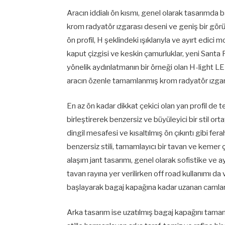
Aracın iddialı ön kısmı, genel olarak tasarımda b
krom radyatör ızgarası deseni ve geniş bir görü
ön profil, H şeklindeki ışıklarıyla ve ayırt edic
kaput çizgisi ve keskin çamurluklar, yeni Santa F
yönelik aydınlatmanın bir örneği olan H-light LE
aracın özenle tamamlanmış krom radyatör ızgar
En az ön kadar dikkat çekici olan yan profil de 
birleştirerek benzersiz ve büyüleyici bir stil ort
dingil mesafesi ve kısaltılmış ön çıkıntı gibi fe
benzersiz stili, tamamlayıcı bir tavan ve kemer ç
alaşım jant tasarımı, genel olarak sofistike ve 
tavan rayına yer verilirken off road kullanımı 
başlayarak bagaj kapağına kadar uzanan camlar d
Arka tasarım ise uzatılmış bagaj kapağını tama