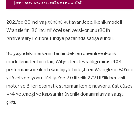
|JEEP SUV MODELLERI KATEGORISI
2021’de 80’inci yaş gününü kutlayan Jeep, ikonik modeli
Wrangler’ın ’80’inci Yıl’ özel seri versiyonunu (80th
Anniversary Edition) Türkiye pazarında satışa sundu.
80 yaşındaki markanın tarihindeki en önemli ve ikonik
modellerinden biri olan, Willys’den devraldığı mirası 4X4
performansı ve ileri teknolojiyle birleştiren Wrangler’ın 80’inci
yıl özel versiyonu, Türkiye’de 2.0 litrelik 272 HP’lik benzinli
motor ve 8 ileri otomatik şanzıman kombinasyonu, üst düzey
4×4 yeteneği ve kapsamlı güvenlik donanımlarıyla satışa
çıktı.