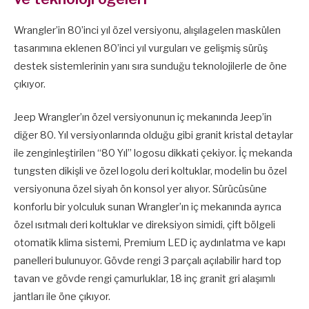
Wrangler’in 80’inci yıl özel versiyonu, alışılagelen maskülen
tasarımına eklenen 80’inci yıl vurguları ve gelişmiş sürüş
destek sistemlerinin yanı sıra sunduğu teknolojilerle de öne
çıkıyor.
Jeep Wrangler’ın özel versiyonunun iç mekanında Jeep’in
diğer 80. Yıl versiyonlarında olduğu gibi granit kristal detaylar
ile zenginleştirilen “80 Yıl” logosu dikkati çekiyor. İç mekanda
tungsten dikişli ve özel logolu deri koltuklar, modelin bu özel
versiyonuna özel siyah ön konsol yer alıyor. Sürücüsüne
konforlu bir yolculuk sunan Wrangler’ın iç mekanında ayrıca
özel ısıtmalı deri koltuklar ve direksiyon simidi, çift bölgeli
otomatik klima sistemi, Premium LED iç aydınlatma ve kapı
panelleri bulunuyor. Gövde rengi 3 parçalı açılabilir hard top
tavan ve gövde rengi çamurluklar, 18 inç granit gri alaşımlı
jantları ile öne çıkıyor.