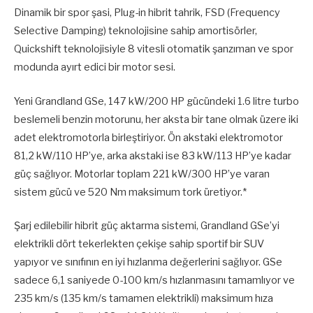
Dinamik bir spor şasi, Plug-in hibrit tahrik, FSD (Frequency
Selective Damping) teknolojisine sahip amortisörler,
Quickshift teknolojisiyle 8 vitesli otomatik şanzıman ve spor
modunda ayırt edici bir motor sesi.
Yeni Grandland GSe, 147 kW/200 HP gücündeki 1.6 litre turbo
beslemeli benzin motorunu, her aksta bir tane olmak üzere iki
adet elektromotorla birleştiriyor. Ön akstaki elektromotor
81,2 kW/110 HP’ye, arka akstaki ise 83 kW/113 HP’ye kadar
güç sağlıyor. Motorlar toplam 221 kW/300 HP’ye varan
sistem gücü ve 520 Nm maksimum tork üretiyor.*
Şarj edilebilir hibrit güç aktarma sistemi, Grandland GSe’yi
elektrikli dört tekerlekten çekişe sahip sportif bir SUV
yapıyor ve sınıfının en iyi hızlanma değerlerini sağlıyor. GSe
sadece 6,1 saniyede 0-100 km/s hızlanmasını tamamlıyor ve
235 km/s (135 km/s tamamen elektrikli) maksimum hıza