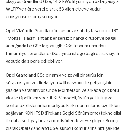
ulaşıyor. Grandland GSe, 14,2 kWs lityum-iyon bataryasıyla
WLTP’ye göre yerel olarak 63 kilometreye kadar
emisyonsuz sürüş sunuyor.
Opel Vizörü ile Grandland’ın cesur ve saf dış tasarımını; 19”
“Monza” alaşım jantlar, benzersiz bir arka difüzör ve bagaj
kapağında bir GSe logosu gibi GSe tasarım unsurları
tamamlıyor. Grandland GSe ayrıca isteğe bağlı olarak siyah
kaputla da sipariş edilebiliyor.
Opel Grandland GSe dinamik ve zevkli bir sürüş için
süspansiyon ve direksiyon kalibrasyonu ile gelişmiş bir
şasiden yararlanıyor. Önde McPherson ve arkada çok kollu
aks ile Opel’in en sportif SUV modeli, üstün yol tutuş ve
konfor özelliklerini harmanlıyor. Farklı sönümleme özellikleri
sağlayan KONI FSD (Frekans Seçici Sönümleme) teknolojisi
ile daha sert yaylar ve amortisörler devreye giriyor. Sonuç
olarak Opel Grandland GSe, sürücü komutlarına hızlı şekilde