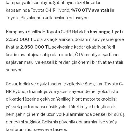
kampanya ile sunuluyor. Şubat ayına özel fırsatlar
kapsamında Toyota C-HR Hybrid,
%70 ÖTV avantajı
ile
Toyota Plazalarında kullanıcılarla buluşuyor.
Kampanya dahilinde Toyota C-HR Hybrid’in
başlangıç fiyatı
2.150.000 TL
olarak açıklanırken, donanım seviyesine göre
fiyatlar
2.850.000 TL
seviyesine kadar çıkabiliyor. Yerli
üretim avantajına sahip olan model, ÖTV muafiyet şartlarını
sağlayan malul ve engelli bireyler için önemli bir fiyat avantajı
sunuyor.
Cesur, iddialı ve eşsiz tasarım çizgileriyle öne çıkan Toyota C-
HR Hybrid, dinamik gövde yapısı sayesinde her yolculukta
dikkatleri üzerine çekiyor. Yenilikçi hibrit motor teknolojisi;
yüksek performansı düşük yakıt tüketimiyle birleştirerek
hem şehir içi hem de uzun yol kullanımlarında dengeli bir sürüş
deneyimi sağlıyor. Gelişmiş güvenlik donanımları ise sürüş
konforunu üst seviyeye taşıyor.