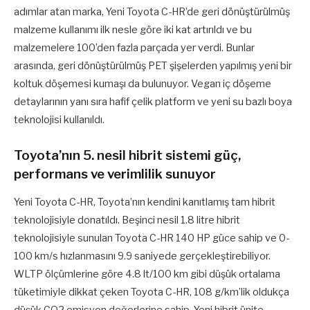
adımlar atan marka, Yeni Toyota C-HR’de geri dönüştürülmüş
malzeme kullanımı ilk nesle göre iki kat artırıldı ve bu
malzemelere 100’den fazla parçada yer verdi. Bunlar
arasında, geri dönüştürülmüş PET şişelerden yapılmış yeni bir
koltuk döşemesi kumaşı da bulunuyor. Vegan iç döşeme
detaylarının yanı sıra hafif çelik platform ve yeni su bazlı boya
teknolojisi kullanıldı.
Toyota’nın 5. nesil hibrit sistemi güç,
performans ve verimlilik sunuyor
Yeni Toyota C-HR, Toyota’nın kendini kanıtlamış tam hibrit
teknolojisiyle donatıldı. Beşinci nesil 1.8 litre hibrit
teknolojisiyle sunulan Toyota C-HR 140 HP güce sahip ve 0-
100 km/s hızlanmasını 9.9 saniyede gerçekleştirebiliyor.
WLTP ölçümlerine göre 4.8 lt/100 km gibi düşük ortalama
tüketimiyle dikkat çeken Toyota C-HR, 108 g/km’lik oldukça
düşük CO2 emisyon değerlerine sahip. Yeni hibrit ünite