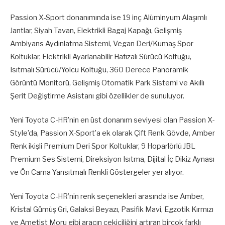
Passion X-Sport donanımında ise 19 inç Alüminyum Alaşımlı
Jantlar, Siyah Tavan, Elektrikli Bagaj Kapağı, Gelişmiş
Ambiyans Aydınlatma Sistemi, Vegan Deri/Kumaş Spor
Koltuklar, Elektrikli Ayarlanabilir Hafızalı Sürücü Koltuğu,
Isıtmalı Sürücü/Yolcu Koltuğu, 360 Derece Panoramik
Görüntü Monitorü, Gelişmiş Otomatik Park Sistemi ve Akıllı
Şerit Değiştirme Asistanı gibi özellikler de sunuluyor.
Yeni Toyota C-HR’nin en üst donanım seviyesi olan Passion X-
Style’da, Passion X-Sport’a ek olarak Çift Renk Gövde, Amber
Renk ikişli Premium Deri Spor Koltuklar, 9 Hoparlörlü JBL
Premium Ses Sistemi, Direksiyon Isıtma, Dijital İç Dikiz Aynası
ve Ön Cama Yansıtmalı Renkli Göstergeler yer alıyor.
Yeni Toyota C-HR’nin renk seçenekleri arasında ise Amber,
Kristal Gümüş Gri, Galaksi Beyazı, Pasifik Mavi, Egzotik Kırmızı
ve Ametist Moru gibi aracın çekiciliğini artıran birçok farklı