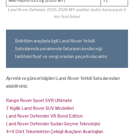
Mild Hybrid 635 bg (2026 MY)
TL
Land Rover Defender 2025-2026 MY anahtar teslim kampanyalı 0
km fiyat listesi
Belirtilen araçlarla ilgili
Land Rover Yetkili
Satıcılarında
perakende faturanın kesileceği
tarihteki fiyat ve vergi oranları geçerli olacaktır.
Ayrıntılı ve güncel bilgileri Land Rover Yetkili Satıcılarından
alabilirsiniz.
Range Rover Sport SVR Ultimate
7 Kişilik Land Rover SUV Modelleri
Land Rover Defender V8 Bond Edition
Land Rover Defender Sudan Geçme Teknolojisi
4×4 Dört Tekerlekten Çekişli Araçların Avantajları