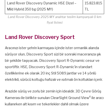
Land Rover Discovery Dynamic HSE Dizel –
15.823.815
Mild Hybrid 350 bg (2025 MY)
TL
Land Rover Discovery 2025 MY anahtar teslim kampanyalı 0 km
fiyat listesi
Land Rover Discovery Sport
Aracınızı ister şehrin karmaşası içinde ister ormanlık alanda
sürüyor olun, Discovery Sport sizi bir sonraki maceranıza şık
bir şekilde taşıyacak. Discovery Sport R‑Dynamic cesur ve
sportiftir. HSE, Discovery Sport R-Dynamic’in standart
özelliklerine ek olarak 20 inç Stil 5089 jantlar ve 14 yönlü
elektrikli, sürücü koltuğu hafızalı ve ısıtmalı ön koltukları içerir.
Arazide sürüş ve zorlu bir zemin için idealdir. 3D Çevre Görüş
4
Kamerası ile birlikte sunulan ClearSight Ground View
ile aracı
kullanırken alt kısım ve tekerlekler dahil olmak üzere