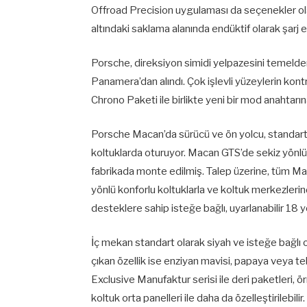
Offroad Precision uygulaması da seçenekler olar
altındaki saklama alanında endüktif olarak şarj ed
Porsche, direksiyon simidi yelpazesini temelden
Panamera’dan alındı. Çok işlevli yüzeylerin kontro
Chrono Paketi ile birlikte yeni bir mod anahtarın
Porsche Macan’da sürücü ve ön yolcu, standart o
koltuklarda oturuyor. Macan GTS’de sekiz yönlü ay
fabrikada monte edilmiş. Talep üzerine, tüm M
yönlü konforlu koltuklarla ve koltuk merkezlerin
desteklere sahip isteğe bağlı, uyarlanabilir 18 yö
İç mekan standart olarak siyah ve isteğe bağlı o
çıkan özellik ise enziyan mavisi, papaya veya te
Exclusive Manufaktur serisi ile deri paketleri, ör
koltuk orta panelleri ile daha da özelleştirilebili