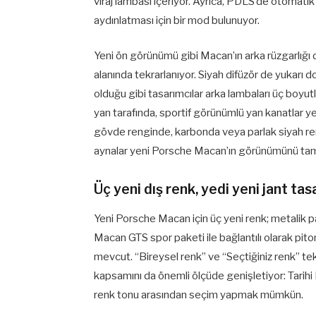
viraj lambası içeriyor. Ayrıca, PDLS’de otomatik
aydınlatması için bir mod bulunuyor.
Yeni ön görünümü gibi Macan’ın arka rüzgarlığı d
alanında tekrarlanıyor. Siyah difüzör de yukarı 
olduğu gibi tasarımcılar arka lambaları üç boyutlu
yan tarafında, sportif görünümlü yan kanatlar ye
gövde renginde, karbonda veya parlak siyah 
aynalar yeni Porsche Macan’ın görünümünü tam
Üç yeni dış renk, yedi yeni jant tas
Yeni Porsche Macan için üç yeni renk; metalik 
Macan GTS spor paketi ile bağlantılı olarak pito
mevcut. “Bireysel renk” ve “Seçtiğiniz renk” te
kapsamını da önemli ölçüde genişletiyor: Tarihi 
renk tonu arasından seçim yapmak mümkün.