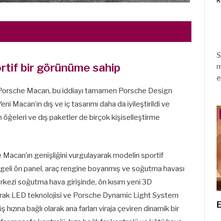
R
S
tif bir görünüme sahip
m
e
 Porsche Macan, bu iddiayı tamamen Porsche Design
ni Macan’ın dış ve iç tasarımı daha da iyileştirildi ve
m öğeleri ve dış paketler de birçok kişiselleştirme
Macan’ın genişliğini vurgulayarak modelin sportif
dengeli ön panel, araç rengine boyanmış ve soğutma havası
merkezi soğutma hava girişinde, ön kısım yeni 3D
arak LED teknolojisi ve Porsche Dynamic Light System
E
 hızına bağlı olarak ana farları viraja çeviren dinamik bir