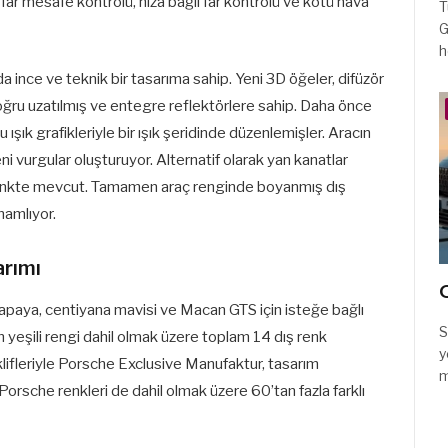
 far mesafe kontrolü, hıza bağlı far kontrolü ve kötü hava
T
G
h
a ince ve teknik bir tasarıma sahip. Yeni 3D öğeler, difüzör
doğru uzatılmış ve entegre reflektörlere sahip. Daha önce
 ışık grafikleriyle bir ışık şeridinde düzenlemişler. Aracın
ni vurgular oluşturuyor. Alternatif olarak yan kanatlar
renkte mevcut. Tamamen araç renginde boyanmış dış
amlıyor.
arımı
C
papaya, centiyana mavisi ve Macan GTS için isteğe bağlı
S
n yeşili rengi dahil olmak üzere toplam 14 dış renk
y
klifleriyle Porsche Exclusive Manufaktur, tasarım
m
Porsche renkleri de dahil olmak üzere 60’tan fazla farklı