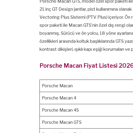
Porsche Macan GTS, model özel spor paketi ile d
21 inç GT Design jantlar, pist kullanımına olan
Vectoring Plus Sistemi (PTV Plus) içeriyor. Ön rü
spor paketi ile Macan GTS’nin özel dış rengi olan
boyanmış. Sürücü ve ön yolcu, 18 yöne ayarlanab
özellikleri arasında koltuk başlıklarında GTS yazı
kontrast dikişleri, ışıklı kapı eşiği korumaları ve
Porsche Macan Fiyat Listesi 202
Porsche Macan
Porsche Macan 4
Porsche Macan 4S
Porsche Macan GTS