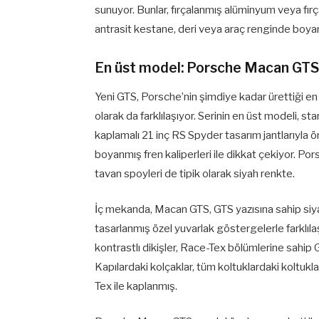
sunuyor. Bunlar, fırçalanmış alüminyum veya fırç
antrasit kestane, deri veya araç renginde boyan
En üst model: Porsche Macan GTS
Yeni GTS, Porsche’nin şimdiye kadar ürettiği en
olarak da farklılaşıyor. Serinin en üst modeli, st
kaplamalı 21 inç RS Spyder tasarım jantlarıyla ön
boyanmış fren kaliperleri ile dikkat çekiyor. P
tavan spoyleri de tipik olarak siyah renkte.
İç mekanda, Macan GTS, GTS yazısına sahip siya
tasarlanmış özel yuvarlak göstergelerle farklılaş
kontrastlı dikişler, Race-Tex bölümlerine sahip G
Kapılardaki kolçaklar, tüm koltuklardaki koltukl
Tex ile kaplanmış.