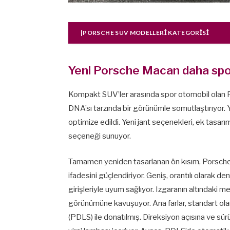
|PORSCHE SUV MODELLERI KATEGORISI
Yeni Porsche Macan daha spor
Kompakt SUV’ler arasında spor otomobil olan
DNA’sı tarzında bir görünümle somutlaştırıyor. Ye
optimize edildi. Yeni jant seçenekleri, ek tasarı
seçeneği sunuyor.
Tamamen yeniden tasarlanan ön kısım, Porsche 
ifadesini güçlendiriyor. Geniş, orantılı olarak 
girişleriyle uyum sağlıyor. Izgaranın altındaki 
görünümüne kavuşuyor. Ana farlar, standart ol
(PDLS) ile donatılmış. Direksiyon açısına ve sürüş