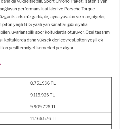
aha da yükseltilebilir. Sport Chrono Paketi, saten siyah
ak sağlayan performans lastikleri ve Porsche Torque
zgarlık, arka rüzgarlık, dış ayna yuvaları ve marşpiyeler,
 piton yeşili GTS yazılı yan kanatlar gibi siyaha
ilen, uyarlanabilir spor koltuklarda oturuyor. Özel tasarım
sı, koltuklarda daha yüksek deri çevresi, piton yeşili ek
 piton yeşili emniyet kemerleri yer alıyor.
6
8.751.996 TL
9.115.926 TL
9.909.726 TL
11.166.576 TL