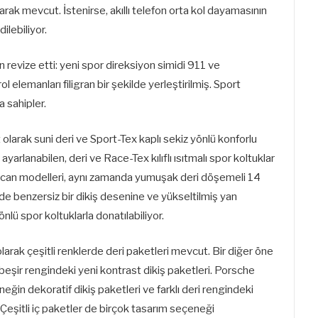
ak mevcut. İstenirse, akıllı telefon orta kol dayamasının
ilebiliyor.
 revize etti: yeni spor direksiyon simidi 911 ve
l elemanları filigran bir şekilde yerleştirilmiş. Sport
a sahipler.
larak suni deri ve Sport-Tex kaplı sekiz yönlü konforlu
arlanabilen, deri ve Race-Tex kılıflı ısıtmalı spor koltuklar
acan modelleri, aynı zamanda yumuşak deri döşemeli 14
de benzersiz bir dikiş desenine ve yükseltilmiş yan
nlü spor koltuklarla donatılabiliyor.
larak çeşitli renklerde deri paketleri mevcut. Bir diğer öne
beşir rengindeki yeni kontrast dikiş paketleri. Porsche
neğin dekoratif dikiş paketleri ve farklı deri rengindeki
r. Çeşitli iç paketler de birçok tasarım seçeneği