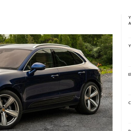
Y
A
Y
E
C