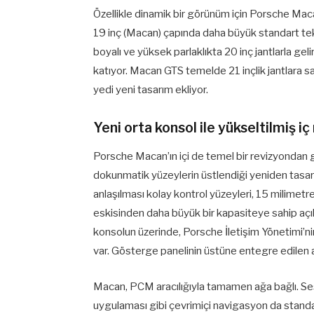
Özellikle dinamik bir görünüm için Porsche Mac
19 inç (Macan) çapında daha büyük standart te
boyalı ve yüksek parlaklıkta 20 inç jantlarla geli
katıyor. Macan GTS temelde 21 inçlik jantlara 
yedi yeni tasarım ekliyor.
Yeni orta konsol ile yükseltilmiş i
Porsche Macan’ın içi de temel bir revizyondan ge
dokunmatik yüzeylerin üstlendiği yeniden tasar
anlaşılması kolay kontrol yüzeyleri, 15 milimetre 
eskisinden daha büyük bir kapasiteye sahip açı
konsolun üzerinde, Porsche İletişim Yönetimi’nin
var. Gösterge panelinin üstüne entegre edilen a
Macan, PCM aracılığıyla tamamen ağa bağlı. Ses
uygulaması gibi çevrimiçi navigasyon da standart