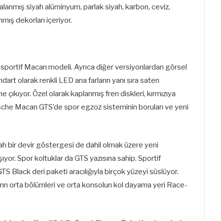
alanmış siyah alüminyum, parlak siyah, karbon, ceviz,
mış dekorları içeriyor.
 sportif Macan modeli. Ayrıca diğer versiyonlardan görsel
andart olarak renkli LED ana farların yanı sıra saten
e çıkıyor. Özel olarak kaplanmış fren diskleri, kırmızıya
orsche Macan GTS’de spor egzoz sisteminin boruları ve yeni
h bir devir göstergesi de dahil olmak üzere yeni
ıyor. Spor koltuklar da GTS yazısına sahip. Sportif
TS Black deri paketi aracılığıyla birçok yüzeyi süslüyor.
arın orta bölümleri ve orta konsolun kol dayama yeri Race-