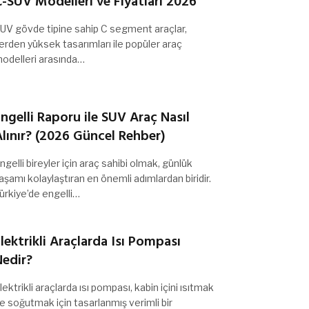
-SUV Modelleri ve Fiyatları 2026
UV gövde tipine sahip C segment araçlar,
erden yüksek tasarımları ile popüler araç
odelleri arasında…
ngelli Raporu ile SUV Araç Nasıl
lınır? (2026 Güncel Rehber)
ngelli bireyler için araç sahibi olmak, günlük
aşamı kolaylaştıran en önemli adımlardan biridir.
ürkiye’de engelli…
lektrikli Araçlarda Isı Pompası
Nedir?
lektrikli araçlarda ısı pompası, kabin içini ısıtmak
e soğutmak için tasarlanmış verimli bir