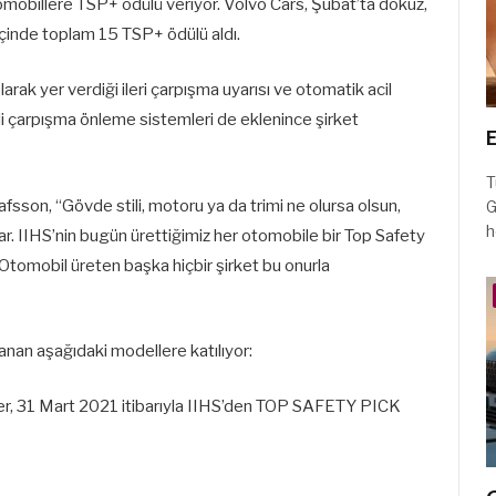
mobillere TSP+ ödülü veriyor. Volvo Cars, Şubat’ta dokuz,
içinde toplam 15 TSP+ ödülü aldı.
arak yer verdiği ileri çarpışma uyarısı ve otomatik acil
tli çarpışma önleme sistemleri de eklenince şirket
E
T
on, “Gövde stili, motoru ya da trimi ne olursa olsun,
G
h
ar. IIHS’nin bugün ürettiğimiz her otomobile bir Top Safety
tomobil üreten başka hiçbir şirket bu onurla
nan aşağıdaki modellere katılıyor:
ler, 31 Mart 2021 itibarıyla IIHS’den TOP SAFETY PICK