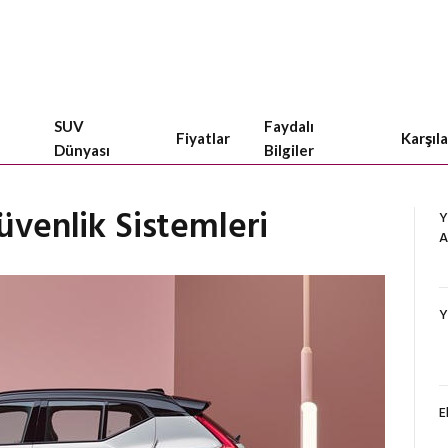
SUV
Faydalı
Fiyatlar
Karşıl
Dünyası
Bilgiler
üvenlik Sistemleri
Y
A
Y
E