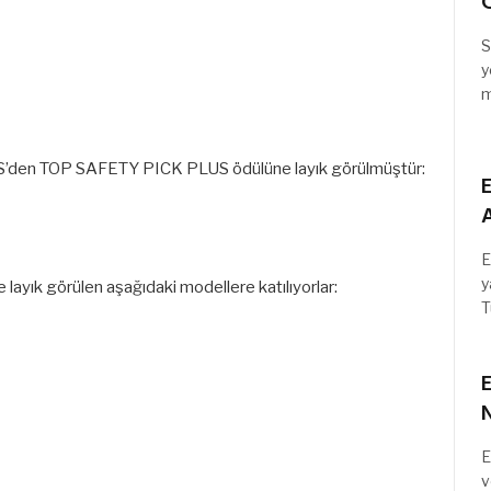
C
S
y
m
IIHS’den TOP SAFETY PICK PLUS ödülüne layık görülmüştür:
E
A
E
y
ık görülen aşağıdaki modellere katılıyorlar:
T
E
E
v