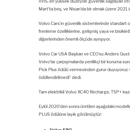
IIHS, en yüksek düzeyde güvenlik sağlayan oto
Mart’ta beş, ve Nisan’da bir olmak üzere 2021 
Volvo Cars’ın güvenlik sistemlerinde standart ol
frenleme özelliklerine, gelişmiş yaya ve bisikle
diğerlerinden önemli ölçüde ayrışıyor.
Volvo Car USA Başkan ve CEO’su Anders Gustafss
Volvo’lar çarpışmalarda yenilikçi bir koruma sun
Pick Plus ödülü vermesinden gurur duyuyoruz. O
ödüllendirilmedi” dedi.
Tam elektrikli Volvo XC40 Recharge, TSP+ kaza
Eylül 2020’den sonra üretilen aşağıdaki model
PLUS ödülüne layık görülmüştür:
Volvo S90