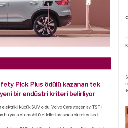
C
R
S
afety Pick Plus ödülü kazanan tek
m
e
eni bir endüstri kriteri belirliyor
 elektrikli küçük SUV oldu. Volvo Cars geçen ay, TSP+
 bu yana otomobil üreticileri arasında bir rekor kırdı.